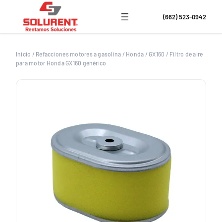
Saltar
al
(662) 523-0942
contenido
Inicio
/
Refacciones motores a gasolina
/
Honda
/
GX160
/
Filtro de aire
para motor Honda GX160 genérico