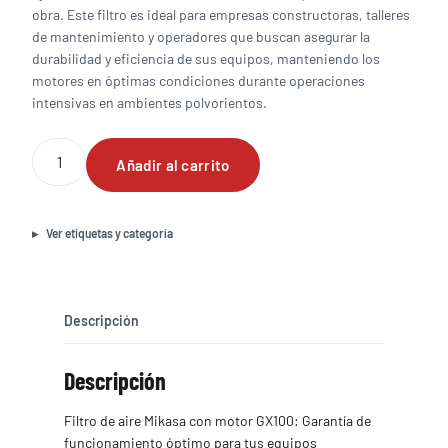
obra. Este filtro es ideal para empresas constructoras, talleres
de mantenimiento y operadores que buscan asegurar la
durabilidad y eficiencia de sus equipos, manteniendo los
motores en óptimas condiciones durante operaciones
intensivas en ambientes polvorientos.
Filtro
Añadir al carrito
de
aire
Mikasa
con
Ver etiquetas y categoría
motor
GX100
cantidad
Descripción
Descripción
Filtro de aire Mikasa con motor GX100: Garantía de
funcionamiento óptimo para tus equipos