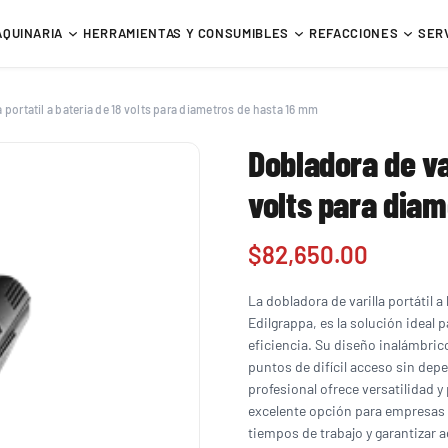
AQUINARIA
HERRAMIENTAS Y CONSUMIBLES
REFACCIONES
SER
a portatil a bateria de 18 volts para diametros de hasta 16 mm
Dobladora de var
volts para dia
$
82,650.00
La dobladora de varilla portátil 
Edilgrappa, es la solución ideal
eficiencia. Su diseño inalámbrico
puntos de difícil acceso sin dep
profesional ofrece versatilidad y
excelente opción para empresas 
tiempos de trabajo y garantizar a