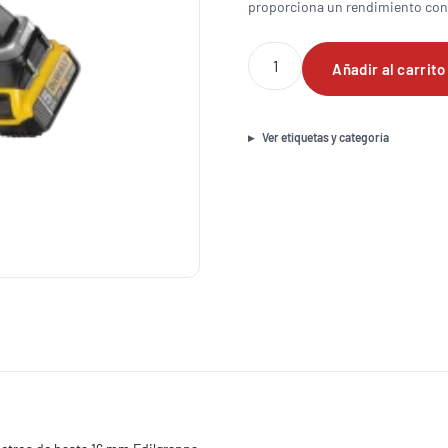
proporciona un rendimiento confi
Dobladora
Añadir al carrito
de
varilla
portatil
a
Ver etiquetas y categoría
bateria
de
18
volts
para
diametros
de
hasta
16
mm
cantidad