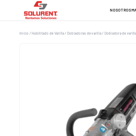
Saltar
al
NOSOTROS
M
contenido
Inicio
/
Habilitado de Varilla
/
Dobladoras de varilla
/
Dobladora de varill