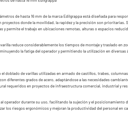
iámetros de hasta 16 mm Edilgrappa
a diámetros de hasta 16 mm de la marca Edilgrappa está diseñada para respon
n proyectos donde la movilidad, la rapidez y la precisión son prioritarias. 
as y permite el trabajo en ubicaciones remotas, alturas o espacios reducid
e varilla reduce considerablemente los tiempos de montaje y traslado en zo
sminuyendo la fatiga del operador y permitiendo la utilización en diversas
 el doblado de varillas utilizadas en armado de castillos, trabes, columna
r con diferentes grados de acero, adaptándose a las necesidades cambiante
ral requeridos en proyectos de infraestructura comercial, industrial y res
l operador durante su uso, facilitando la sujeción y el posicionamiento de
r los riesgos ergonómicos y mejoran la productividad del personal en c