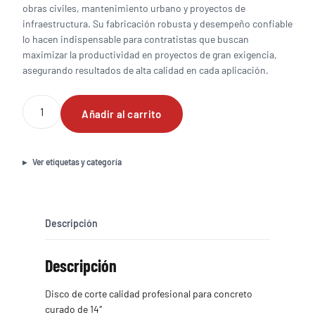
obras civiles, mantenimiento urbano y proyectos de
infraestructura. Su fabricación robusta y desempeño confiable
lo hacen indispensable para contratistas que buscan
maximizar la productividad en proyectos de gran exigencia,
asegurando resultados de alta calidad en cada aplicación.
Disco
Añadir al carrito
de
corte
calidad
profesional
Ver etiquetas y categoría
para
concreto
curado
de
Descripción
14"
cantidad
Descripción
Disco de corte calidad profesional para concreto
curado de 14″