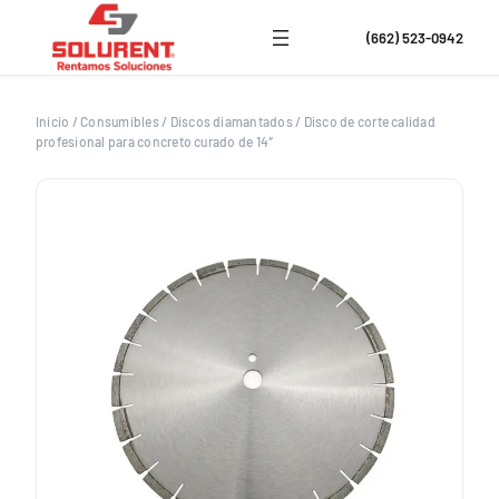
Saltar
al
(662) 523-0942
contenido
Inicio
/
Consumibles
/
Discos diamantados
/
Disco de corte calidad
profesional para concreto curado de 14″