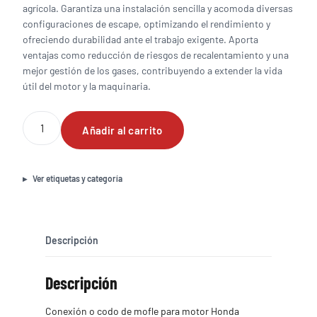
agrícola. Garantiza una instalación sencilla y acomoda diversas
configuraciones de escape, optimizando el rendimiento y
ofreciendo durabilidad ante el trabajo exigente. Aporta
ventajas como reducción de riesgos de recalentamiento y una
mejor gestión de los gases, contribuyendo a extender la vida
útil del motor y la maquinaria.
Conexión
Añadir al carrito
o
codo
de
mofle
Ver etiquetas y categoría
para
motor
para
motor
Descripción
Honda
GX390
Descripción
cantidad
Conexión o codo de mofle para motor Honda