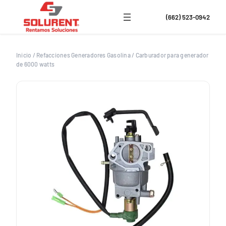
Saltar
al
(662) 523-0942
contenido
Inicio
/
Refacciones Generadores Gasolina
/
Carburador para generador
de 6000 watts