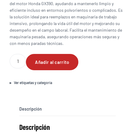
del motor Honda GX390, ayudando a mantenerlo limpio y
eficiente incluso en entornos polvorientos o complicados. Es
la solución ideal para reemplazos en maquinaria de trabajo
intensivo, prolongando la vida útil del motor y mejorando su
desempeño en el campo laboral. Facilita el mantenimiento de
maquinaria pesada, asegurando operaciones más seguras y
con menos paradas técnicas.
Caja
Añadir al carrito
de
filtro
de
aire
Ver etiquetas y categoría
completa
para
motor
Honda
Descripción
GX390
cantidad
Descripción