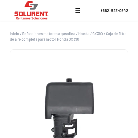
Saltar
al
(662) 523-0942
contenido
Inicio
/
Refacciones motores a gasolina
/
Honda
/
GX390
/
Caja de filtro
de aire completa para motor Honda GX390