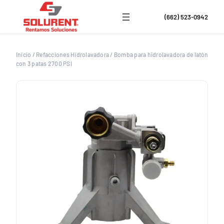
Saltar
al
(662) 523-0942
contenido
Inicio
/
Refacciones Hidrolavadora
/
Bomba para hidrolavadora de latón
con 3 patas 2700 PSI