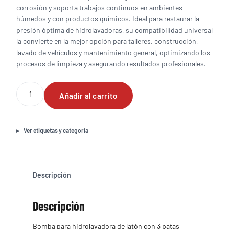
corrosión y soporta trabajos continuos en ambientes
húmedos y con productos químicos. Ideal para restaurar la
presión óptima de hidrolavadoras, su compatibilidad universal
la convierte en la mejor opción para talleres, construcción,
lavado de vehículos y mantenimiento general, optimizando los
procesos de limpieza y asegurando resultados profesionales.
Bomba
Añadir al carrito
para
hidrolavadora
de
latón
Ver etiquetas y categoría
con
3
patas
2700
Descripción
PSI
cantidad
Descripción
Bomba para hidrolavadora de latón con 3 patas